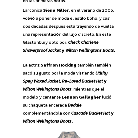
en las primeras horas.
La icónica
Siena Miller
, en el verano de 2005,
volvió a poner de moda el estilo boho; y casi
dos décadas después está trayendo de vuelta
una representación del lujo discreto. En este
Glastonbury optó por:
Check Charlene
Showerproof Jacket
y
Wilton Wellingtons Boots
.
La actriz
Saffron Hocking
también también
sacó su gusto por la moda vistiendo
Utility
Spey Waxed Jacket
,
Re-Loved Bucket Hat
y
Wilton Wellingtons Boots
; mientras que el
modelo y cantante
Lennon Gallagher
lució
su chaqueta encerada
Bedale
complementándola con
Cascade Bucket Hat
y
Wilton Wellingtons Boots
.