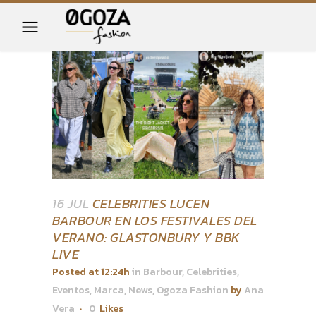
16 JUL
CELEBRITIES LUCEN
BARBOUR EN LOS FESTIVALES DEL
VERANO: GLASTONBURY Y BBK
LIVE
Posted at 12:24h
in
Barbour
,
Celebrities
,
Eventos
,
Marca
,
News
,
Ogoza Fashion
by
Ana
Vera
0
Likes