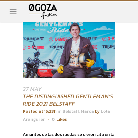
27 MAY
THE DISTINGUISHED GENTLEMAN’S
RIDE 2021 BELSTAFF
Posted at 15:23h
in
Belstaff
,
Marca
by
Lola
Aranguren
0
Likes
Amantes de las dos ruedas se dieron cita en la