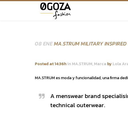
08 ENE
MA.STRUM MILITARY INSPIRED
Posted at 14:36h
in
MA.STRUM
,
Marca
by
Lola Ar
MA.STRUM es moda y funcionalidad, una firma dedica
A menswear brand specialisi
technical outerwear.