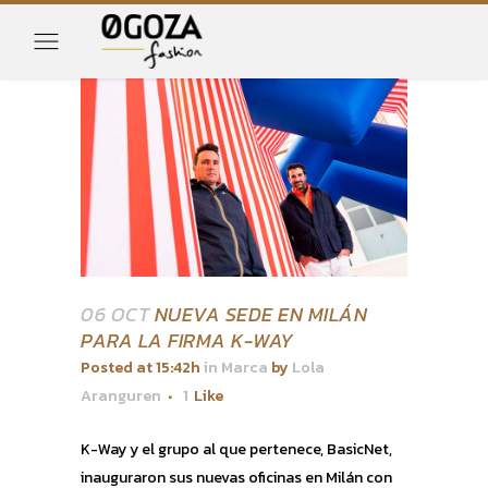
06 OCT
NUEVA SEDE EN MILÁN
PARA LA FIRMA K-WAY
Posted at 15:42h
in
Marca
by
Lola
Aranguren
1
Like
K-Way y el grupo al que pertenece, BasicNet,
inauguraron sus nuevas oficinas en Milán con