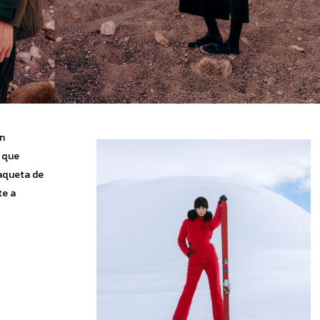
un
o que
aqueta de
te a