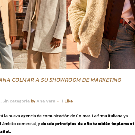
IANA COLMAR A SU SHOWROOM DE MARKETING
n
,
Sin categoría
by
Ana Vera
1
Like
á la nueva agencia de comunicación de Colmar. La firma italiana ya
l ámbito comercial, y
desde principios de año también implemen
añol.