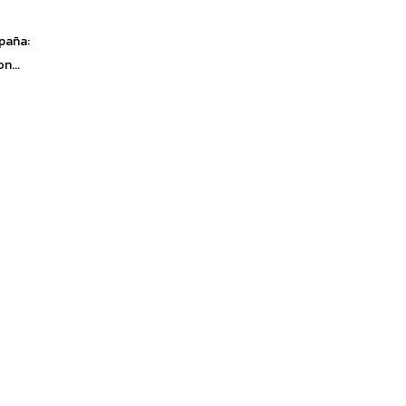
spaña:
n...